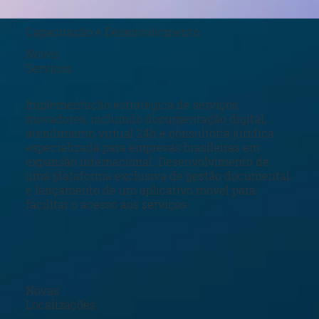
Capacitação e Desenvolvimento
Novos
Serviços
Implementação estratégica de serviços
inovadores, incluindo documentação digital,
atendimento virtual 24h e consultoria jurídica
especializada para empresas brasileiras em
expansão internacional. Desenvolvimento de
uma plataforma exclusiva de gestão documental
e lançamento de um aplicativo móvel para
facilitar o acesso aos serviços.
Novas
Localizações