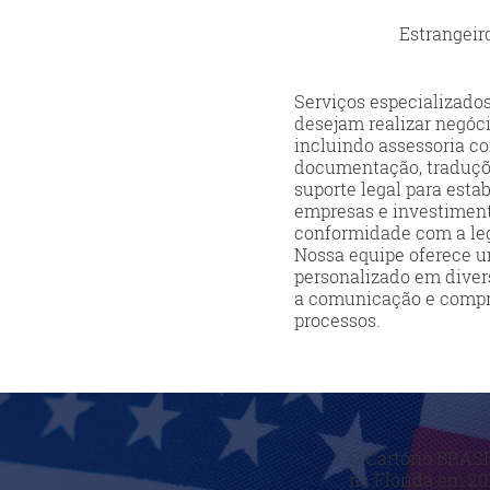
Estrangeir
Serviços especializados
desejam realizar negócio
incluindo assessoria c
documentação, traduçõ
suporte legal para est
empresas e investiment
conformidade com a legi
Nossa equipe oferece 
personalizado em divers
a comunicação e compr
processos.
O Cartório BRASI
na Flórida em 20