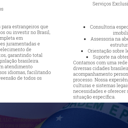
Serviços Exclusi
os
 para estrangeiros que
Consultoria espe
s ou investir no Brasil,
imobili
ompleta em
Assessoria na ab
es juramentadas e
estrutur
abelecimento de
Orientação sobre le
os, garantindo total
Suporte na obten
slação brasileira.
Contamos com uma rede d
um atendimento
diversas cidades brasilei
os idiomas, facilitando
acompanhamento persona
eensão de todos os
processo. Nossa experiên
culturas e sistemas legai
necessidades e oferecer 
situação específica.
L LLC, estabelecida
15 com o intuito de