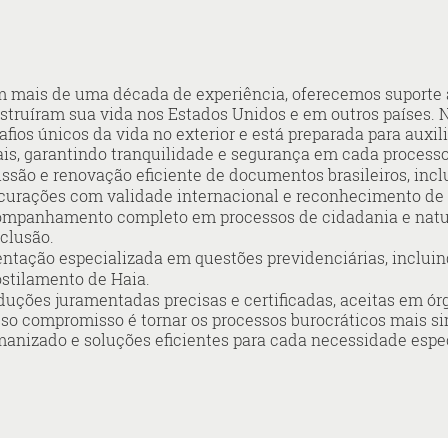
 mais de uma década de experiência, oferecemos suporte a
struíram sua vida nos Estados Unidos e em outros países.
afios únicos da vida no exterior e está preparada para aux
ais, garantindo tranquilidade e segurança em cada processo
ssão e renovação eficiente de documentos brasileiros, incl
curações com validade internacional e reconhecimento de f
mpanhamento completo em processos de cidadania e natural
clusão.
entação especializada em questões previdenciárias, incluin
stilamento de Haia.
duções juramentadas precisas e certificadas, aceitas em órgão
so compromisso é tornar os processos burocráticos mais si
anizado e soluções eficientes para cada necessidade especí